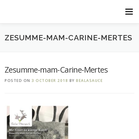
Skip
to
Menu
content
FILZ.LU
MES CRÉATIONS
MES EXPOSITIONS
ZESUMME-MAM-CARINE-MERTES
MES ATELIERS
EVÈNEMENTS PRÉCÉDENTS
Zesumme-mam-Carine-Mertes
POSTED ON
3 OCTOBER 2018
BY
BEALASAUCE
ME CONTACTER
DANS LA PRESSE