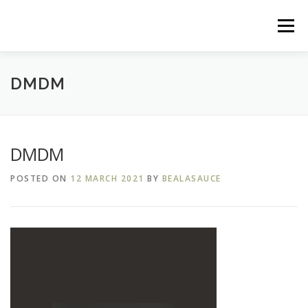
Skip
to
Menu
content
FILZ.LU
MES CRÉATIONS
MES EXPOSITIONS
DMDM
MES ATELIERS
EVÈNEMENTS PRÉCÉDENTS
DMDM
POSTED ON
12 MARCH 2021
BY
BEALASAUCE
ME CONTACTER
DANS LA PRESSE