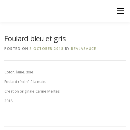
Skip
to
Menu
content
FILZ.LU
MES CRÉATIONS
MES EXPOSITIONS
Foulard bleu et gris
POSTED ON
3 OCTOBER 2018
BY
BEALASAUCE
MES ATELIERS
EVÈNEMENTS PRÉCÉDENTS
Coton, laine, soie.
ME CONTACTER
DANS LA PRESSE
Foulard réalisé à la main.
Création originale Carine Mertes.
2018