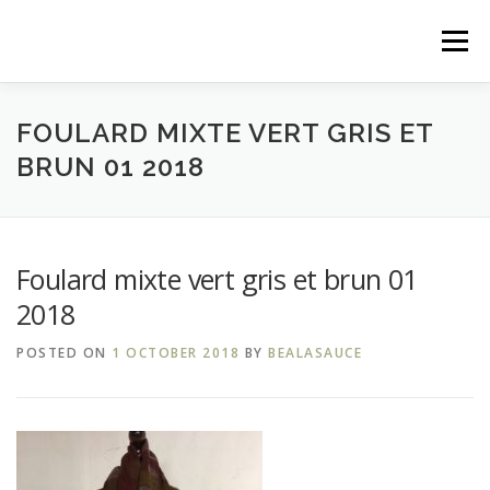
Skip
to
Menu
content
FILZ.LU
MES CRÉATIONS
MES EXPOSITIONS
FOULARD MIXTE VERT GRIS ET
BRUN 01 2018
MES ATELIERS
EVÈNEMENTS PRÉCÉDENTS
Foulard mixte vert gris et brun 01
ME CONTACTER
DANS LA PRESSE
2018
POSTED ON
1 OCTOBER 2018
BY
BEALASAUCE